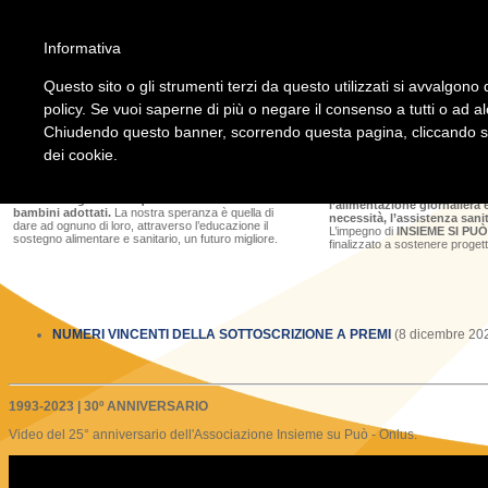
Informativa
Questo sito o gli strumenti terzi da questo utilizzati si avvalgono d
CHI SIAMO
DOVE OPERIAM
policy. Se vuoi saperne di più o negare il consenso a tutti o ad a
Chiudendo questo banner, scorrendo questa pagina, cliccando su 
INSIEME SI PUÒ - ONLUS
ha lo scopo di sviluppare,
Filippine - sobborghi di Man
favorire ed incentivare l’adozione a distanza di
Africa - Stato del Benin
dei cookie.
bambini bisognosi, a partire dalla prima infanzia sino
Con la quota annuale di ado
al completamento degli studi o al compimento del
300,00, è possibile mantene
diciottesimo anno d’età.
Il Progetto “Adozione” è
adottato negli studi scolasti
mirato a migliorare la qualità della vita dei
l’alimentazione giornaliera e
bambini adottati.
La nostra speranza è quella di
necessità, l’assistenza sanit
dare ad ognuno di loro, attraverso l’educazione il
L’impegno di
INSIEME SI PU
sostegno alimentare e sanitario, un futuro migliore.
finalizzato a sostenere progett
NUMERI VINCENTI DELLA SOTTOSCRIZIONE A PREMI
(8 dicembre 20
1993-2023 | 30º ANNIVERSARIO
Video del 25° anniversario dell'Associazione Insieme su Può - Onlus.