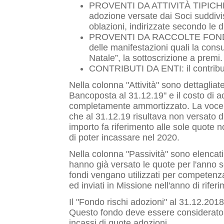
PROVENTI DA ATTIVITÀ TIPICHE: 
adozione versate dai Soci suddivis
oblazioni, indirizzate secondo le d
PROVENTI DA RACCOLTE FONDI: son
delle manifestazioni quali la consu
Natale”, la sottoscrizione a premi.
CONTRIBUTI DA ENTI: il contributo
Nella colonna "Attività" sono dettaglia
Bancoposta al 31.12.19" e il costo di ac
completamente ammortizzato. La voce 
che al 31.12.19 risultava non versato da
importo fa riferimento alle sole quote n
di poter incassare nel 2020.
Nella colonna "Passività" sono elencati 
hanno già versato le quote per l'anno 
fondi vengano utilizzati per competenza
ed inviati in Missione nell'anno di rifer
Il "Fondo rischi adozioni" al 31.12.2
Questo fondo deve essere considerato 
incassi di quote adozioni.