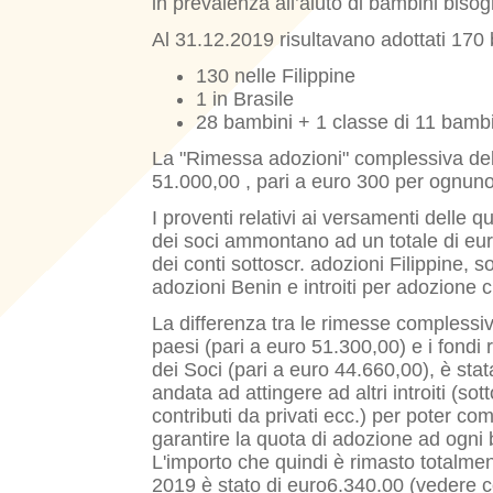
in prevalenza all’aiuto di bambini bisog
Al 31.12.2019 risultavano adottati 170 
130 nelle Filippine
1 in Brasile
28 bambini + 1 classe di 11 bambi
La "Rimessa adozioni" complessiva del
51.000,00 , pari a euro 300 per ognuno
I proventi relativi ai versamenti delle 
dei soci ammontano ad un totale di eu
dei conti sottoscr. adozioni Filippine, s
adozioni Benin e introiti per adozione 
La differenza tra le rimesse complessive
paesi (pari a euro 51.300,00) e i fondi r
dei Soci (pari a euro 44.660,00), è sta
andata ad attingere ad altri introiti (sot
contributi da privati ecc.) per poter co
garantire la quota di adozione ad ogni
L'importo che quindi è rimasto totalmen
2019 è stato di euro6.340.00 (vedere 