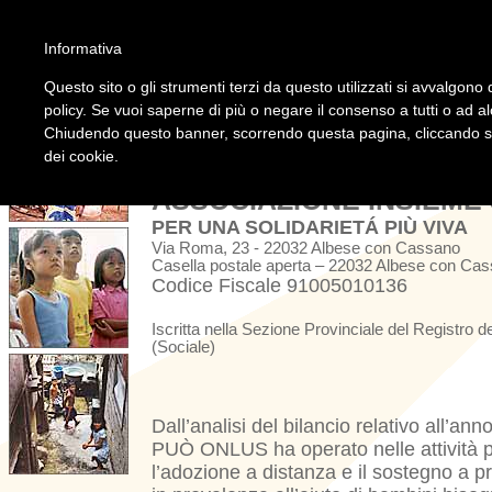
Informativa
Questo sito o gli strumenti terzi da questo utilizzati si avvalgono d
policy. Se vuoi saperne di più o negare il consenso a tutti o ad a
RELAZIONE 2019
Chiudendo questo banner, scorrendo questa pagina, cliccando su 
dei cookie.
ASSOCIAZIONE INSIEME S
PER UNA SOLIDARIETÁ PIÙ VIVA
Via Roma, 23 - 22032 Albese con Cassano
Casella postale aperta – 22032 Albese con Ca
Codice Fiscale 91005010136
Iscritta nella Sezione Provinciale del Registro d
(Sociale)
Dall’analisi del bilancio relativo all’
PUÒ ONLUS ha operato nelle attività pr
l’adozione a distanza e il sostegno a prog